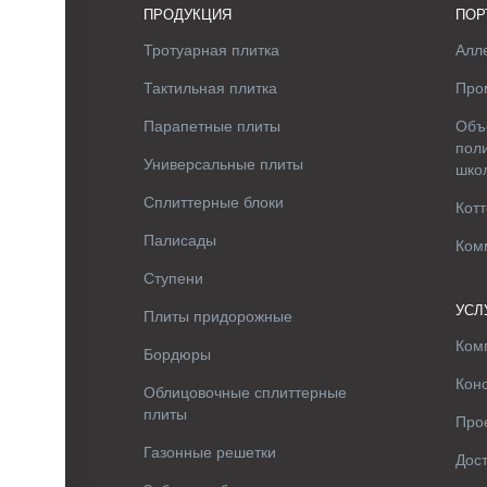
ПРОДУКЦИЯ
ПОР
Тротуарная плитка
Алле
Тактильная плитка
Про
Парапетные плиты
Объ
поли
Универсальные плиты
шко
Сплиттерные блоки
Котт
Палисады
Ком
Ступени
УСЛ
Плиты придорожные
Ком
Бордюры
Кон
Облицовочные сплиттерные
плиты
Про
Газонные решетки
Дос