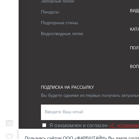
Заборные блоки
ВИД
Пандусы
Подпорные стены
КАТ
Водоотводные лотки
ПОЛ
ВОП
ПОДПИСКА НА РАССЫЛКУ
Вы будете одними из первых получать актуаль
Я ознакомлен и согласен
«C условиям
Пользуясь сайтом ООО «ФАРБШТАЙН» Вы даете согл