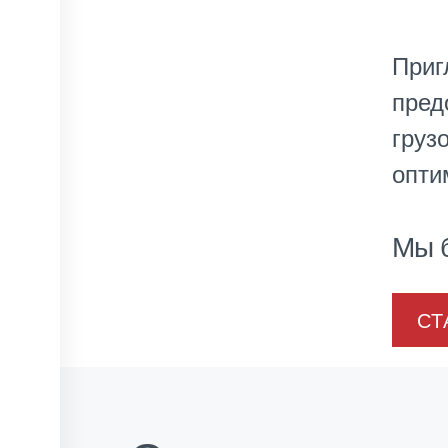
Приг
пред
груз
опти
Мы б
СТ