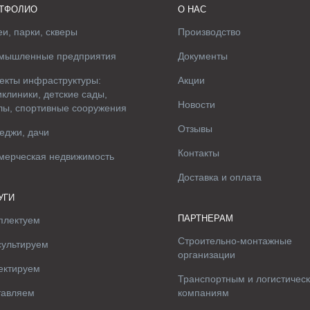
ТФОЛИО
О НАС
и, парки, скверы
Производство
мышленные предприятия
Документы
екты инфраструктуры:
Акции
клиники, детские сады,
Новости
лы, спортивные сооружения
Отзывы
еджи, дачи
Контакты
мерческая недвижимость
Доставка и оплата
УГИ
ПАРТНЕРАМ
плектуем
Строительно-монтажные
сультируем
организации
ектируем
Транспортным и логистичес
тавляем
компаниям