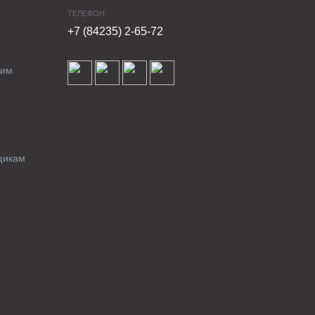
ТЕЛЕФОН
+7 (84235) 2-65-72
ким
щикам