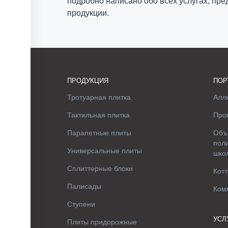
подробно написано обо всех услугах, пр
продукции.
ПРОДУКЦИЯ
ПОР
Тротуарная плитка
Алле
Тактильная плитка
Про
Парапетные плиты
Объ
поли
Универсальные плиты
шко
Сплиттерные блоки
Котт
Палисады
Ком
Ступени
УСЛ
Плиты придорожные