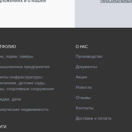
едложениях и о нашей
персональных
ТФОЛИО
О НАС
и, парки, скверы
Производство
мышленные предприятия
Документы
екты инфраструктуры:
Акции
клиники, детские сады,
Новости
лы, спортивные сооружения
Отзывы
еджи, дачи
Контакты
мерческая недвижимость
Доставка и оплата
УГИ