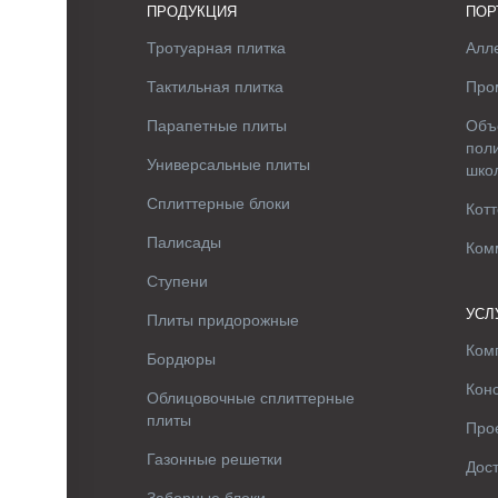
ПРОДУКЦИЯ
ПОР
Тротуарная плитка
Алле
Тактильная плитка
Про
Парапетные плиты
Объ
поли
Универсальные плиты
шко
Сплиттерные блоки
Котт
Палисады
Ком
Ступени
УСЛ
Плиты придорожные
Ком
Бордюры
Кон
Облицовочные сплиттерные
плиты
Про
Газонные решетки
Дос