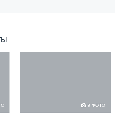
ты
ТО
9 ФОТО