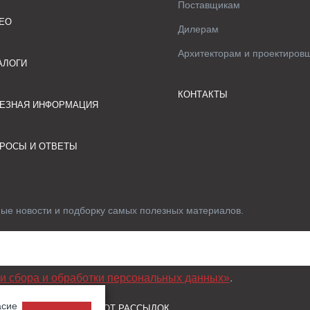
Поставщикам
ЕО
Дилерам
Архитекторам и проектиров
АЛОГИ
КОНТАКТЫ
ЕЗНАЯ ИНФОРМАЦИЯ
РОСЫ И ОТВЕТЫ
ные новости и подборку самых полезных материалов.
и сбора и обработки персональных данных»
.
асие
 ДАННЫХ И ОТПИСКА ОТ РАССЫЛОК