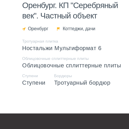
Оренбург. КП "Серебряный
век". Частный объект
Оренбург
Коттеджи, дачи
Тротуарная плитка
Ностальжи Мультиформат 6
Облицовочные сплиттерные плиты
Облицовочные сплиттерные плиты
Ступени
Бордюры
Ступени
Тротуарный бордюр