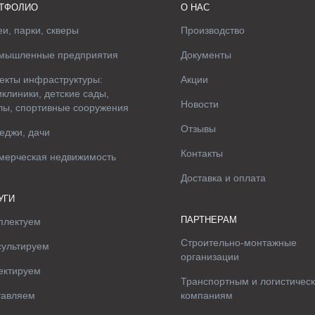
ТФОЛИО
О НАС
и, парки, скверы
Производство
мышленные предприятия
Документы
екты инфраструктуры:
Акции
клиники, детские сады,
Новости
лы, спортивные сооружения
Отзывы
еджи, дачи
Контакты
мерческая недвижимость
Доставка и оплата
УГИ
ПАРТНЕРАМ
плектуем
Строительно-монтажные
сультируем
организации
ектируем
Транспортным и логистичес
тавляем
компаниям