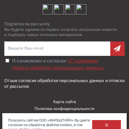
Подписка на рассылку
Вы будете одними из первых получать актуальные новости
и подборку самых полезных материалов.
Я ознакомлен и согласен
«C условиями
сбора и обработки персональных данных»
.
Отзыв согласия обработки персональных данных и отписка
от рассылок
Карта сайта
Политика конфиденциальности
Пользовательское соглашение
Пользуясь сайтом ООО «ФАРБШТАЙН» Вы даете
Правила использования Cookies
согласие на обработку файлов cookies, в том
Я
Заказать
Обратная